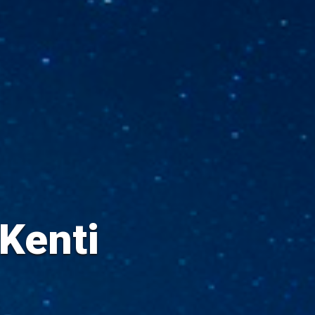
 Kenti