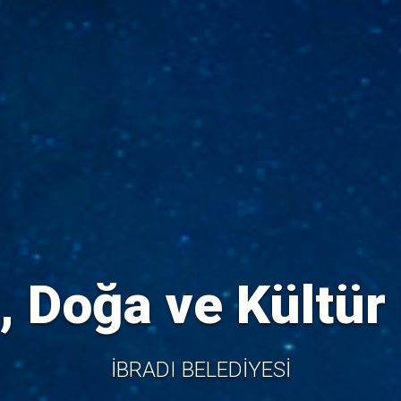
, Doğa ve Kültür
İBRADI BELEDİYESİ