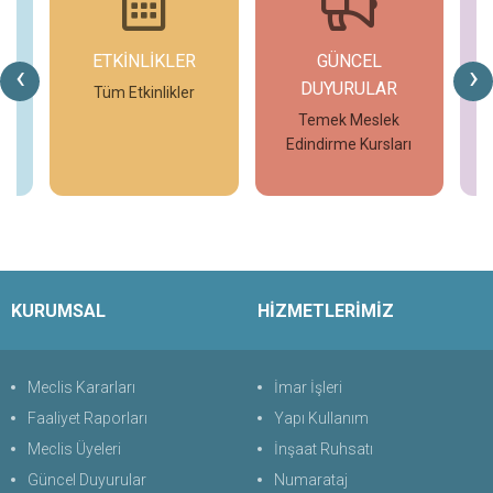
ETKİNLİKLER
GÜNCEL
G
‹
›
DUYURULAR
V7
Tüm Etkinlikler
T
Temek Meslek
Edindirme Kursları
İncele
İncele
KURUMSAL
HİZMETLERİMİZ
Meclis Kararları
İmar İşleri
Faaliyet Raporları
Yapı Kullanım
Meclis Üyeleri
İnşaat Ruhsatı
Güncel Duyurular
Numarataj